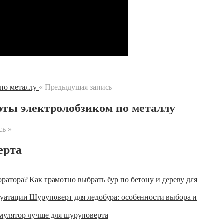
« Предыдущая запись
оты электролобзиком по металлу
сь »
ерта
Как грамотно выбрать бур по бетону и дереву для
Шуруповерт для ледобура: особенности выбора и
мулятор лучше для шуруповерта