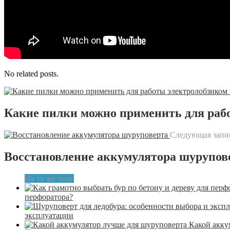
No related posts.
Какие пилки можно применить для раб
Следующая запи
Восстановление аккумулятора шурупов
На ту же тему
перфоратора?
эксплуатации
Какой акку