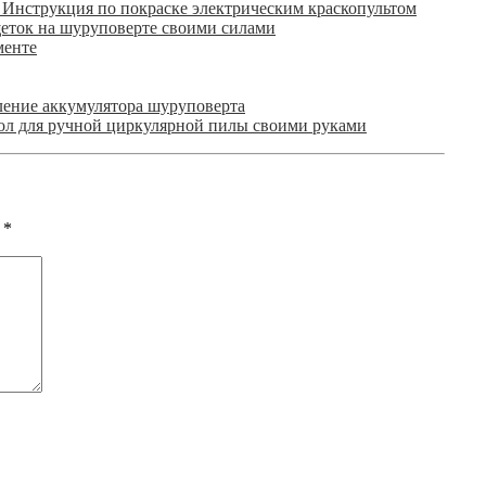
Инструкция по покраске электрическим краскопультом
еток на шуруповерте своими силами
менте
ление аккумулятора шуруповерта
ол для ручной циркулярной пилы своими руками
ы
*