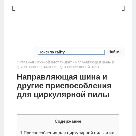
Главная
ГЛАВНАЯ
/
РУЧНОЙ ИНСТРУМЕНТ
/
НАПРАВЛЯЮЩАЯ ШИНА И
ДРУГИЕ ПРИСПОСОБЛЕНИЯ ДЛЯ ЦИРКУЛЯРНОЙ ПИЛЫ
Ручной
Направляющая шина и
инструмент
другие приспособления
для циркулярной пилы
Измерительный
инструмент
Содержание
1
Приспособления для циркулярной пилы и их