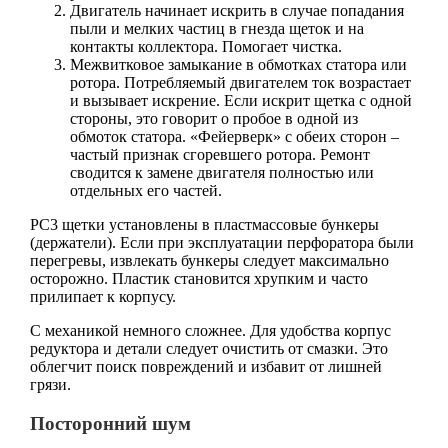
Двигатель начинает искрить в случае попадания
пыли и мелких частиц в гнезда щеток и на
контакты коллектора. Помогает чистка.
Межвитковое замыкание в обмотках статора или
ротора. Потребляемый двигателем ток возрастает
и вызывает искрение. Если искрит щетка с одной
стороны, это говорит о пробое в одной из
обмоток статора. «Фейерверк» с обеих сторон –
частый признак сгоревшего ротора. Ремонт
сводится к замене двигателя полностью или
отдельных его частей.
PC3 щетки установлены в пластмассовые бункеры
(держатели). Если при эксплуатации перфоратора были
перегревы, извлекать бункеры следует максимально
осторожно. Пластик становится хрупким и часто
прилипает к корпусу.
С механикой немного сложнее. Для удобства корпус
редуктора и детали следует очистить от смазки. Это
облегчит поиск повреждений и избавит от лишней
грязи.
Посторонний шум