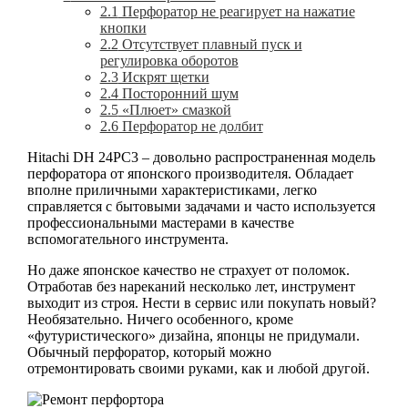
2.1
Перфоратор не реагирует на нажатие
кнопки
2.2
Отсутствует плавный пуск и
регулировка оборотов
2.3
Искрят щетки
2.4
Посторонний шум
2.5
«Плюет» смазкой
2.6
Перфоратор не долбит
Hitachi DH 24PC3 – довольно распространенная модель
перфоратора от японского производителя. Обладает
вполне приличными характеристиками, легко
справляется с бытовыми задачами и часто используется
профессиональными мастерами в качестве
вспомогательного инструмента.
Но даже японское качество не страхует от поломок.
Отработав без нареканий несколько лет, инструмент
выходит из строя. Нести в сервис или покупать новый?
Необязательно. Ничего особенного, кроме
«футуристического» дизайна, японцы не придумали.
Обычный перфоратор, который можно
отремонтировать своими руками, как и любой другой.