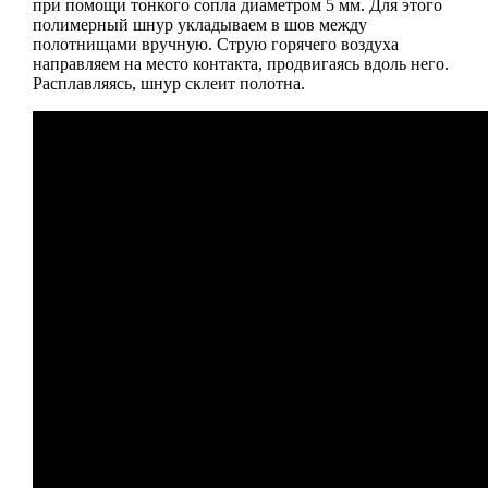
при помощи тонкого сопла диаметром 5 мм. Для этого
полимерный шнур укладываем в шов между
полотнищами вручную. Струю горячего воздуха
направляем на место контакта, продвигаясь вдоль него.
Расплавляясь, шнур склеит полотна.