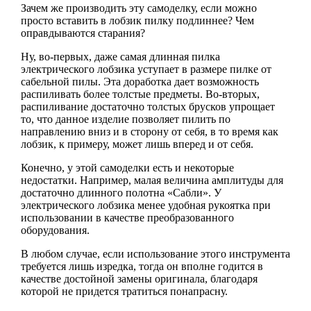
Зачем же производить эту самоделку, если можно
просто вставить в лобзик пилку подлиннее? Чем
оправдываются старания?
Ну, во-первых, даже самая длинная пилка
электрического лобзика уступает в размере пилке от
сабельной пилы. Эта доработка дает возможность
распиливать более толстые предметы. Во-вторых,
распиливание достаточно толстых брусков упрощает
то, что данное изделие позволяет пилить по
направлению вниз и в сторону от себя, в то время как
лобзик, к примеру, может лишь вперед и от себя.
Конечно, у этой самоделки есть и некоторые
недостатки. Например, малая величина амплитуды для
достаточно длинного полотна «Сабли». У
электрического лобзика менее удобная рукоятка при
использовании в качестве преобразованного
оборудования.
В любом случае, если использование этого инструмента
требуется лишь изредка, тогда он вполне годится в
качестве достойной замены оригинала, благодаря
которой не придется тратиться понапрасну.