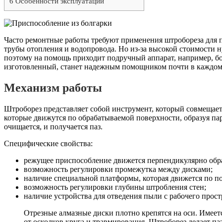
6
Особенности эксплуатации
Часто ремонтные работы требуют применения штробореза для п
трубы отопления и водопровода. Но из-за высокой стоимости н
поэтому на помощь приходит подручный аппарат, например, бо
изготовленный, станет надежным помощником почти в каждом
Механизм работы
Штроборез представляет собой инструмент, который совмещает 
которые движутся по обрабатываемой поверхности, образуя па
очищается, и получается паз.
Специфические свойства:
режущее приспособление движется перпендикулярно обр
возможность регулировки промежутка между дисками;
наличие специальной платформы, которая движется по п
возможность регулировки глубины штробления стен;
наличие устройства для отведения пыли с рабочего прост
Отрезные алмазные диски плотно крепятся на оси. Имее
от осколков круга и травмирования. Штроборез делает па