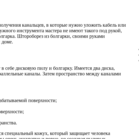
олучения канальцев, в которые нужно уложить кабель или
ужного инструмента мастера не имеют такого под рукой,
лгарка. Штороборез из болгарки, своими руками
 доме.
в себе дисковую пилу и болгарку. Имеется два диска,
раллельные каналы. Затем пространство между каналами
абатываемой поверхности;
оверхности;
ранства.
тся специальный кожух, который защищает человека
зы очень аккуратно и ровно, не создавая пылевых