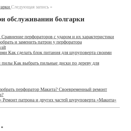
Следующая запись »
ри обслуживании болгарки
Сравнение перфораторов с ударом и их характеристики
зобрать и заменить патрон у перфоратора
alt
Как сделать блок питания для шуруповерта своими
Как выбрать пильные диски по дереву для
Своевременный ремонт
а?
Ремонт патрона и других частей шуруповерта «Макита»
ы
*