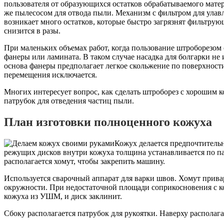
пользователя от образующихся остатков обрабатываемого матер
же пылесосом для отвода пыли. Механизм с фильтром для улавл
возникает много остатков, которые быстро загрязнят фильтрую
снизится в разы.
При маленьких объемах работ, когда пользование штроборезом 
фанеры или ламината. В таком случае насадка для болгарки не
основа фанеры предполагает легкое скольжение по поверхности
перемещения исключается.
Многих интересует вопрос, как сделать штроборез с хорошим
патрубок для отведения частиц пыли.
План изготовки полноценного кожуха
Кожух делается предпочтитель
режущих дисков внутри кожуха толщина устанавливается по п
располагается хомут, чтобы закрепить машину.
Используется сварочный аппарат для варки швов. Хомут прив
окружности. При недостаточной площади соприкосновения с 
кожуха из УШМ, и диск заклинит.
Сбоку располагается патрубок для рукоятки. Наверху располага