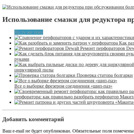
Использование смазки для редуктора п
На ту же тему
Как ра
Ремонт перфораторов Dew
руками
циркулярной пилы
Проверка статора болгарки
Все о выборке фрезером соединения «шип-паз»
перфоратора: как правильно разобрать перфоратор Макит
Добавить комментарий
Ваш e-mail не будет опубликован.
Обязательные поля помечен