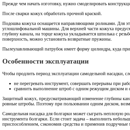
Прежде чем начать изготовку, нужно смоделировать конструкци
После сварки кожух обработать прочной краской.
Подошва кожуха оснащается направляющими роликами. Для эт
углошлифовальной машины. Для верхней части кожуха предусм
глубину канала, на торце кожуха укладывается шпилька с резь
поверхность, можно установить возвратные пружины.
Пылеулавливающий патрубок имеет форму цилиндра, куда прис
Особенности эксплуатации
Чтобы продлить период эксплуатации самодельной насадки, сл
не перегревать инструмент, совершать перерывы при рабо
сравнить выполнение штроб с одним режущим диском и с
Защитный кожух, предусматривающий изменение глубины канал
ровные штробы. Поэтому при пользовании одним диском, возм
Самодельная насадка для болгарки может сыграть неплохую ро
инструмента болгарки. Если стоит задача – выполнить неболь
приспособлением, сэкономив средства и применив подручные 